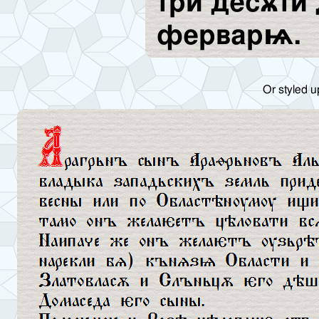
три десѫти
ферварѩ.
Or styled u