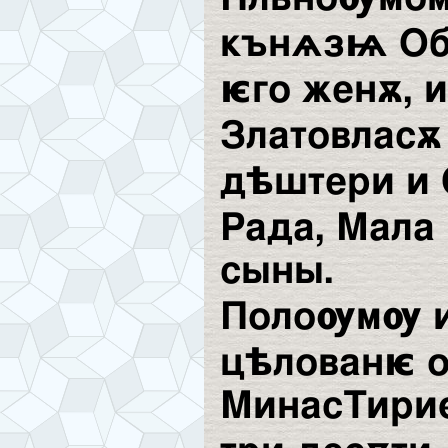
кънѧзѩ Об
ѥго женѫ, и
Златовласѫ
дѣштери и 
Рада, Мала
сыны.
Полоѹмѹ и
цѣлованѥ 
МинасТириѳ