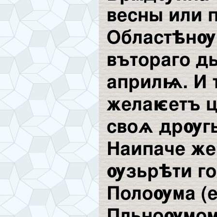
весны или 
Областѣн
вътораго д
априлѩ. И 
желаѥетъ ц
своѧ дрѹг
Наипаче же
ѹзьрѣти г
Полоѹма (
Пльноѹмом