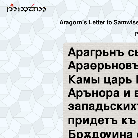
Aragorn's Letter to Samwise
P
Арагрьнъ с
Араѳрьнов
Камы царь 
Арънора и 
западьских
придетъ къ
Брѫдѹина 