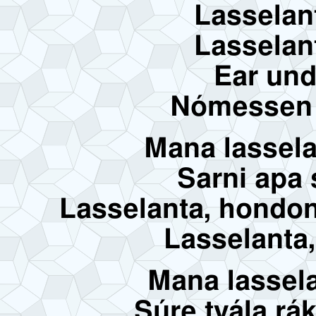
Lasselanta
Lasselant
Ear und
Nómessen 
Mana lassela
Sarni apa s
Lasselanta, hondon
Lasselanta,
Mana lassel
Súre tyála rá