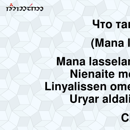
Что та
(Mana 
Mana lassela
Nienaite m
Linyalissen ome
Uryar aldal
C